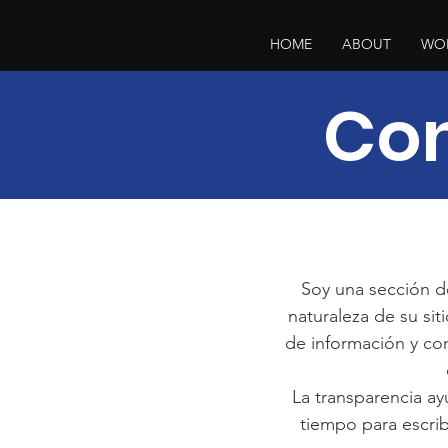
HOME
ABOUT
WO
Con
Soy una sección de
naturaleza de su sit
de información y con
La transparencia ay
tiempo para escribi