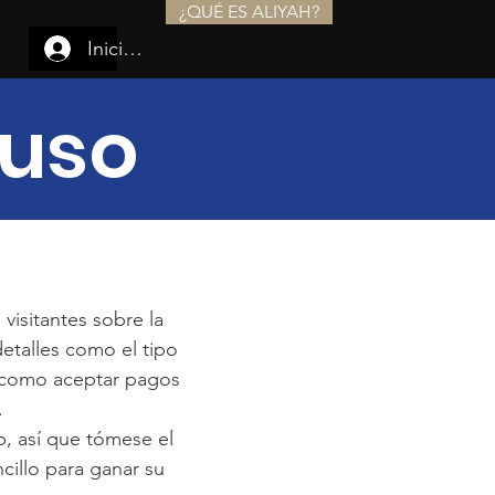
¿QUÉ ES ALIYAH?
Iniciar sesión
 uso
visitantes sobre la
detalles como el tipo
al como aceptar pagos
.
b, así que tómese el
ncillo para ganar su