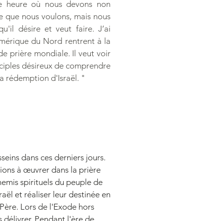
une heure où nous devons non
e que nous voulons, mais nous
il désire et veut faire. J’ai
'Amérique du Nord rentrent à la
e prière mondiale. Il veut voir
disciples désireux de comprendre
la rédemption d'Israël. "
seins dans ces derniers jours.
ions à œuvrer dans la prière
nnemis spirituels du peuple de
sraël et réaliser leur destinée en
e Père. Lors de l'Exode hors
 délivrer. Pendant l'ère de