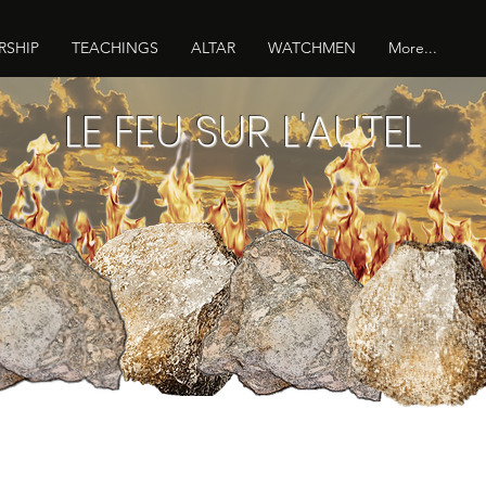
RSHIP
TEACHINGS
ALTAR
WATCHMEN
More...
LE FEU SUR L'AUTEL