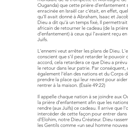
Ouganda) que cette prière d’enfantement s
enracinée en Israël car c'était, en effet, qu
qu'Il avait donné à Abraham, Isaac et Jac
Dieu a dit qu'à un temps fixé, Il permettrai
africain de retourner le cadeau (de la prièr
d’enfantement) à ceux qui l’avaient reçu en 
Juifs.
L'ennemi veut arrêter les plans de Dieu. L'
conscient que s'il peut retarder le pouvoir 
accord, cela retardera ce que Dieu a prévu p
le retour dans leur patrie. Par conséquent, 
également l’élan des nations et du Corps d
prendre la place qui leur revient pour aider 
rentrer à la maison. (Ésaïe 49:22)
Il appelle chaque nation à se joindre aux 
la prière d’enfantement afin que les nation
rendre (aux Juifs) ce cadeau. Il arrive que l
intercéder de cette façon pour entrer dans
d'Elohim, notre Dieu Créateur. Dieu rassemb
les Gentils comme «un seul homme nouveau