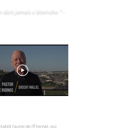
e doit jamais s'éteindre."
-
blit l'autel de l'Éternel, qui