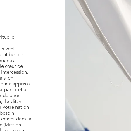
ituelle.
peuvent
ment besoin
émontrer
 le cœur de
 intercession.
is, en
 leur a appris à
ur parler et a
 de prier
Il a dit: «
 votre nation
 besoin
ntement dans la
e (Mission
a prière en