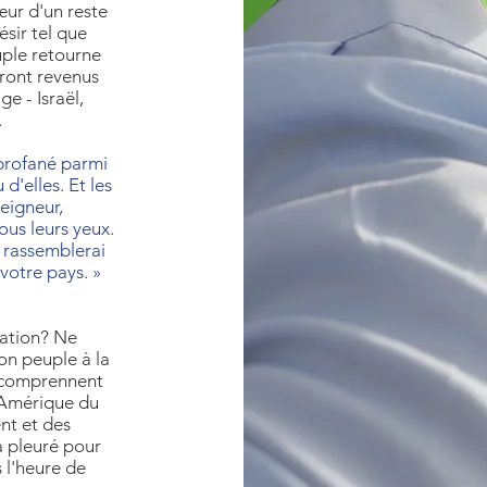
cœur d'un reste
ésir tel que
uple retourne
eront revenus
e - Israël,
.
 profané parmi
d'elles. Et les
Seigneur,
sous leurs yeux.
s rassemblerai
votre pays. »
tation? Ne
on peuple à la
i comprennent
n Amérique du
nt et des
a pleuré pour
 l'heure de