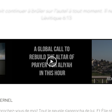
t continuer à brûler sur l'autel à tout moment. Il n
Lévitique 6:13
TERNEL
pprochez-vous de moi! Tout le peuple s'approcha de lui. Et Élie réta