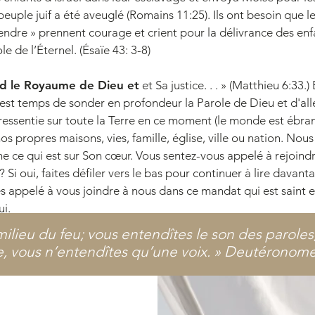
e peuple juif a été aveuglé (Romains 11:25). Ils ont besoin que l
endre » prennent courage et crient pour la délivrance des enfa
e de l’Éternel. (Ésaïe 43: 3-8)
rd le Royaume de Dieu et
et Sa justice. . . » (Matthieu 6:33.)
l est temps de sonder en profondeur la Parole de Dieu et d'a
 ressentie sur toute la Terre en ce moment (le monde est ébran
s propres maisons, vies, famille, église, ville ou nation. Nou
ne ce qui est sur Son cœur. Vous sentez-vous appelé à rejoindr
 Si oui, faites défiler vers le bas pour continuer à lire davant
tes appelé à vous joindre à nous dans ce mandat qui est saint e
ui.
 milieu du feu; vous entendîtes le son des paroles
e, vous n’entendîtes qu’une voix. » Deutéronome