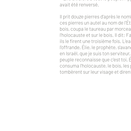
avait été renversé.
Il prit douze pierres d'après le nom
ces pierres un autel au nom de l'Ét
bois, coupa le taureau par morceaux
l'holocauste et sur le bois. Il dit: 
ils le firent une troisième fois. L'
l'offrande, Élie, le prophète, s'ava
en Israël, que je suis ton serviteu
peuple reconnaisse que c'est toi, Ét
consuma l'holocauste, le bois, les pi
tombèrent sur leur visage et dirent: