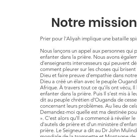
Notre mission
Prier pour l'Aliyah implique une bataille spir
Nous lançons un appel aux personnes qui 
enfanter dans la prière. Nous avons égale
d'enseignants intercesseurs qui peuvent d
comment pleurer sur les choses qui brisent
Dieu et faire preuve d'empathie dans notre
Dieu a créé un élan avec le peuple Ouganda
Afrique. À travers tout ce qu'ils ont vécu, Il
enfanter dans la prière. Puis Il s’est mis à le
dit au peuple chrétien d'Ouganda de cesser
concernant leurs problèmes. Au lieu de cela, 
Demandez-moi quelle est ma destinée pour
». C'est alors qu’Il a commencé à révéler le
d'autels de prière et d’un ministère d’enfa
prière. Le Seigneur a dit au Dr John Mulind
mondiale de la trompette et Montagne de l