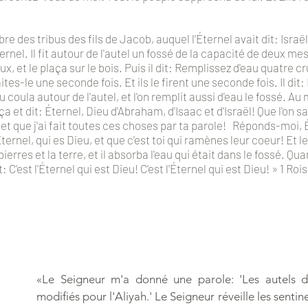
bre des tribus des fils de Jacob, auquel l'Éternel avait dit: Israël
ernel. Il fit autour de l'autel un fossé de la capacité de deux m
, et le plaça sur le bois. Puis il dit: Remplissez d'eau quatre c
Faites-le une seconde fois. Et ils le firent une seconde fois. Il dit
eau coula autour de l'autel, et l'on remplit aussi d'eau le fossé. 
nça et dit: Éternel, Dieu d'Abraham, d'Isaac et d'Israël! Que l'on 
r, et que j'ai fait toutes ces choses par ta parole! Réponds-moi,
ernel, qui es Dieu, et que c'est toi qui ramènes leur coeur! Et le 
erres et la terre, et il absorba l'eau qui était dans le fossé. Quan
 C'est l'Éternel qui est Dieu! C'est l'Éternel qui est Dieu! » 1 Roi
«Le Seigneur m'a donné une parole: 'Les autels de
modifiés pour l'Aliyah.' Le Seigneur réveille les sentin