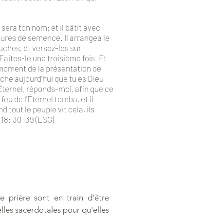
 sera ton nom; et il bâtit avec
esures de semence. Il arrangea le
ruches, et versez-les sur
: Faites-le une troisième fois. Et
Au moment de la présentation de
sache aujourd'hui que tu es Dieu
 Éternel, réponds-moi, afin que ce
feu de l'Éternel tomba, et il
d tout le peuple vit cela, ils
s 18: 30-39 (LSG)
 prière sont en train d'être
elles sacerdotales pour qu'elles