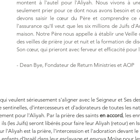
montent à l'autel pour l'Aliyah. Nous vivons à 
seulement prier pour ce dont nous avons besoin et c
devons saisir le cœur du Père et comprendre ce qu'
l’assurance qu'Il veut que les six millions de Juifs d
maison.
Notre Père nous appelle à établir une Veille d
des veilles de prière jour et nuit et la formation de 
Son cœur, qui prieront avec ferveur et efficacité pour 
- Dean Bye, Fondateur de Return Ministries et AOP
 qui veulent sérieusement s'aligner avec le Seigneur et Ses des
entinelles, d'intercesseurs et d'adorateurs de toutes les nat
ement pour l'Aliyah. Par la prière des saints
en accord
, les e
ils (les Juifs) seront libérés pour faire leur Aliyah (retour) en I
 l'Aliyah est la prière, l'intercession et l'adoration devant l
s enfants d'Israël dans leur esclavage et envoya Moïse pour les