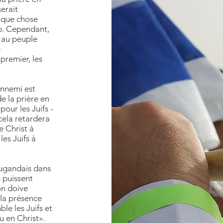
erait
elque chose
ob. Cependant,
t au peuple
e
premier, les
ennemi est
de la prière en
our les Juifs -
cela retardera
e Christ à
les Juifs à
Ougandais dans
s puissent
’on doive
 la présence
le les Juifs et
 en Christ».