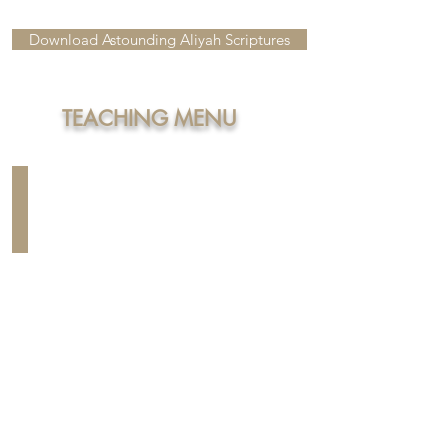
Download Astounding Aliyah Scriptures
TEACHING MENU
Chaim War Updates
Daily
Updates
On
the
Israel
War
Front