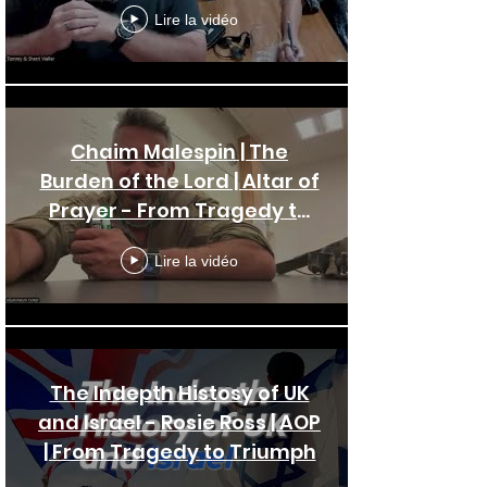
Lire la vidéo
Chaim Malespin | The
Burden of the Lord | Altar of
Prayer - From Tragedy to
Triumph
Lire la vidéo
The Indepth Histosy of UK
and Israel - Rosie Ross | AOP
| From Tragedy to Triumph