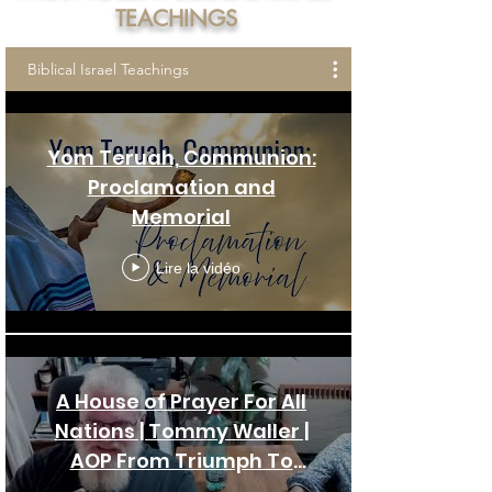
TEACHINGS
Biblical Israel Teachings
Yom Teruah, Communion:
Proclamation and
Memorial
Lire la vidéo
A House of Prayer For All
Nations | Tommy Waller |
AOP From Triumph To
Tragedy