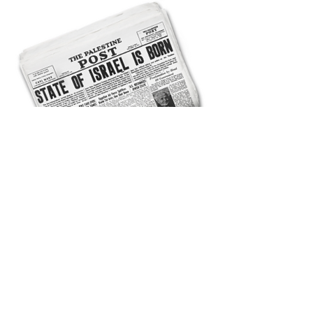
"Je les planterai dans le pays
de tout mon cœur et de toute
mon âme"
-Jérémie 32:41