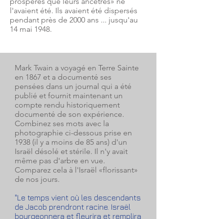
prospères que leurs ancêtres» ne
l'avaient été. Ils avaient été dispersés
pendant près de 2000 ans ... jusqu'au
14 mai 1948.
Mark Twain a voyagé en Terre Sainte
en 1867 et a documenté ses
pensées dans un journal qui a été
publié et fournit maintenant un
compte rendu historiquement
documenté de son expérience.
Combinez ses mots avec la
photographie ci-dessous prise en
1938 (il y a moins de 85 ans) d'un
Israël désolé et stérile. Il n'y avait
même pas d'arbre en vue.
Comparez cela à l'Israël «florissant»
de nos jours.
"Le temps vient où les descendants
de Jacob prendront racine. Israël
bourgeonnera et fleurira et remplira