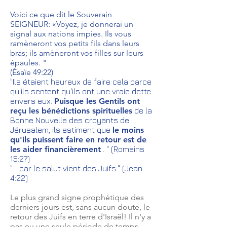
Voici ce que dit le Souverain
SEIGNEUR: «Voyez, je donnerai un
signal aux nations impies. Ils vous
ramèneront vos petits fils dans leurs
bras; ils amèneront vos filles sur leurs
épaules. "
(Ésaïe 49:22)
"Ils étaient heureux de faire cela parce
qu'ils sentent qu'ils ont une vraie dette
envers eux.
Puisque les Gentils ont
reçu les bénédictions spirituelles
de la
Bonne Nouvelle des croyants de
Jérusalem, ils estiment que
le moins
qu'ils puissent faire en retour est de
les aider financièrement
. " (Romains
15:27)
"... car le salut vient des Juifs." (Jean
4:22)
Le plus grand signe prophétique des
derniers jours est, sans aucun doute, le
retour des Juifs en terre d'Israël! Il n'y a
pas eu une
seule période de temps